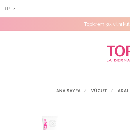
TR
Topicrem 30. yılını ku
ANA SAYFA
VÜCUT
ARAL