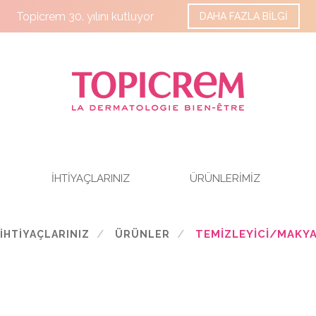
Topicrem 30. yılını kutluyor
DAHA FAZLA BİLGİ
İHTİYAÇLARINIZ
ÜRÜNLERİMİZ
TEMIZLEYICI/MAKYA
İHTİYAÇLARINIZ
ÜRÜNLER