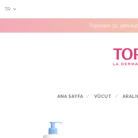
TR
Topicrem 30. yılını ku
ANA SAYFA
VÜCUT
ARALI