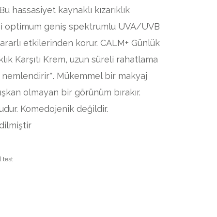
. Bu hassasiyet kaynaklı kızarıklık
emi optimum geniş spektrumlu UVA/UVB
zararlı etkilerinden korur. CALM+ Günlük
klık Karşıtı Krem, uzun süreli rahatlama
 nemlendirir*. Mükemmel bir makyaj
pışkan olmayan bir görünüm bırakır.
dur. Komedojenik değildir.
ilmiştir
 test