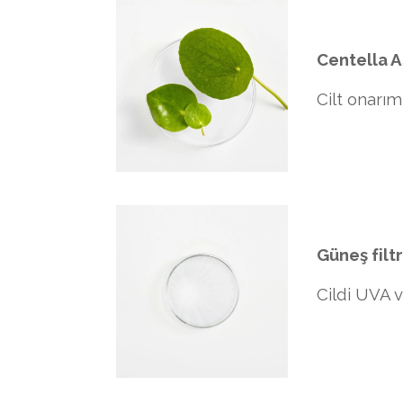
Centella A
Cilt onarım
Güneş filt
Cildi UVA v