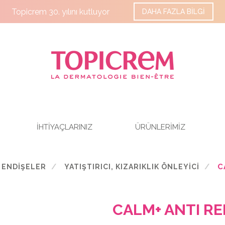
Topicrem 30. yılını kutluyor
DAHA FAZLA BİLGİ
İHTİYAÇLARINIZ
ÜRÜNLERİMİZ
CA
ENDİŞELER
YATIŞTIRICI, KIZARIKLIK ÖNLEYICI
CALM+ ANTI R