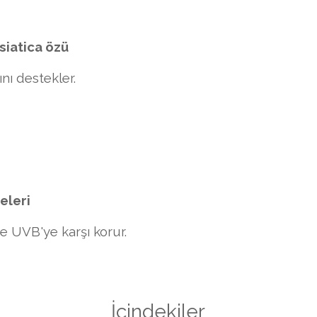
siatica özü
ını destekler.
releri
e UVB'ye karşı korur.
İçindekiler