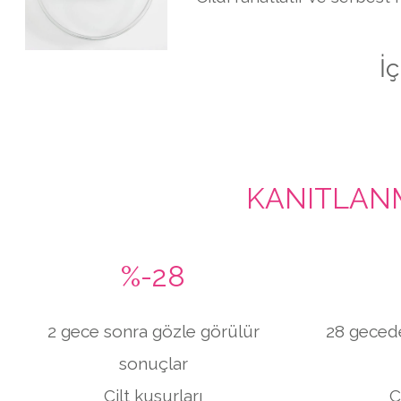
İç
KANITLAN
%-28
2 gece sonra gözle görülür
28 geced
sonuçlar
Cilt kusurları
C