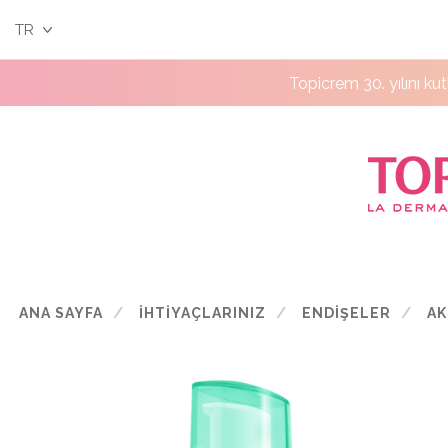
TR
Topicrem 30. yılını ku
ANA SAYFA
İHTİYAÇLARINIZ
ENDİŞELER
AK