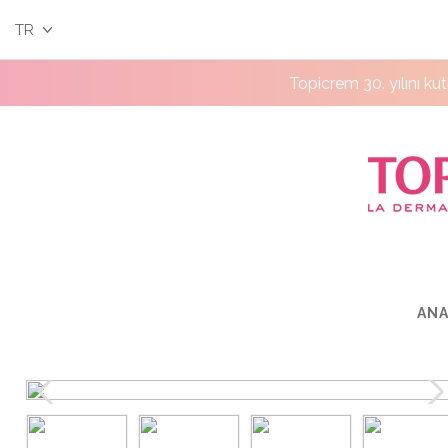
TR
Topicrem 30. yılını ku
ANA